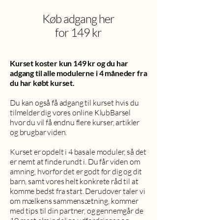
Køb adgang her
for 149 kr
Kurset koster kun 149 kr og du har
adgang til alle modulerne i 4 måneder fra
du har købt kurset.
Du kan også få adgang til kurset hvis du
tilmelder dig vores online KlubBarsel
hvor du vil få endnu flere kurser, artikler
og brugbar viden.
Kurset er opdelt i 4 basale moduler, så det
er nemt at finde rundt i. Du får viden om
amning, hvorfor det er godt for dig og dit
barn, samt vores helt konkrete råd til at
komme bedst fra start. Derudover taler vi
om mælkens sammensætning, kommer
med tips til din partner, og gennemgår de