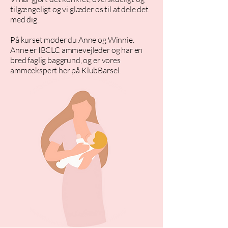
tilgængeligt og vi glæder os til at dele det
med dig.
På kurset møder du Anne og Winnie.
Anne er IBCLC ammevejleder og har en
bred faglig baggrund, og er vores
ammeekspert her på KlubBarsel.