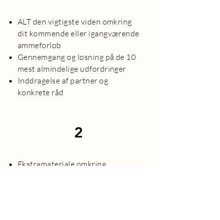
ALT den vigtigste viden omkring
dit kommende eller igangværende
ammeforløb
Gennemgang og løsning på de 10
mest almindelige udfordringer
Inddragelse af partner og
konkrete råd
2
Ekstramateriale omkring
flaskegivning, håndudmalkning,
amning efter kejsersnit.
Viden omkring stramt tungebånd
Ekstramateriale omkring den