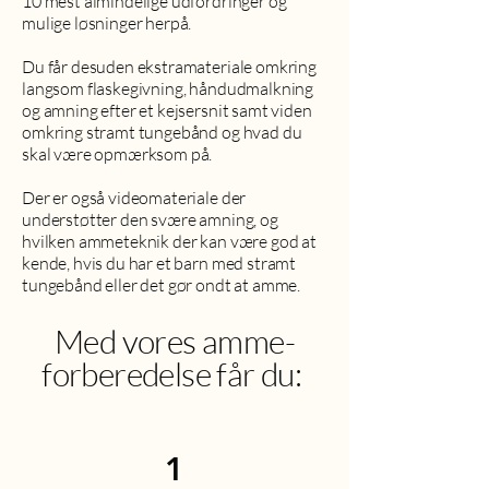
10 mest almindelige udfordringer og
mulige løsninger herpå.
Du får desuden ekstramateriale omkring
langsom flaskegivning, håndudmalkning
og amning efter et kejsersnit samt viden
omkring stramt tungebånd og hvad du
skal være opmærksom på.
Der er også videomateriale der
understøtter den svære amning, og
hvilken ammeteknik der kan være god at
kende, hvis du har et barn med stramt
tungebånd eller det gør ondt at amme.
Med vores amme-
forberedelse får du:
1