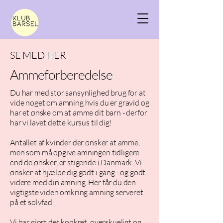
SE MED HER
Ammeforberedelse
Du har med stor sansynlighed brug for at
vide noget om amning hvis du er gravid og
har et ønske om at amme dit barn - derfor
har vi lavet dette kursus til dig!
Antallet af kvinder der ønsker at amme,
men som må opgive amningen tidligere
end de ønsker, er stigende i Danmark. Vi
ønsker at hjælpe dig godt i gang - og godt
videre med din amning. Her får du den
vigtigste viden omkring amning serveret
på et sølvfad.
Vi har gjort det konkret, overskueligt og